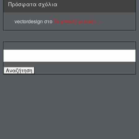
Πρόσφατα σχόλια
vectordesign
στο
To μπουζί μιλάει….
Αναζήτηση για: